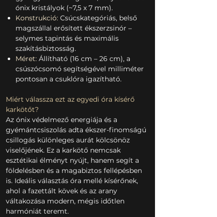
ónix kristályok (~7,5 x 7 mm).
Konstrukció:
Csúcskategóriás, belső
magszállal erősített ékszerzsinór –
selymes tapintás és maximális
szakításbiztosság.
Méret:
Állítható (16 cm – 26 cm), a
csúszócsomó segítségével milliméter
pontosan a csuklóra igazítható.
Miért válassza ezt az egyedi óra kísérő
karkötőt?
Az ónix védelmező energiája és a
gyémántcsiszolás adta ékszer-finomságú
csillogás különleges aurát kölcsönöz
viselőjének. Ez a karkötő nemcsak
esztétikai élményt nyújt, hanem segít a
földelésben és a magabiztos fellépésben
is. Ideális választás óra mellé kísérőnek,
ahol a fazettált kövek és az arany
váltakozása modern, mégis időtlen
harmóniát teremt.