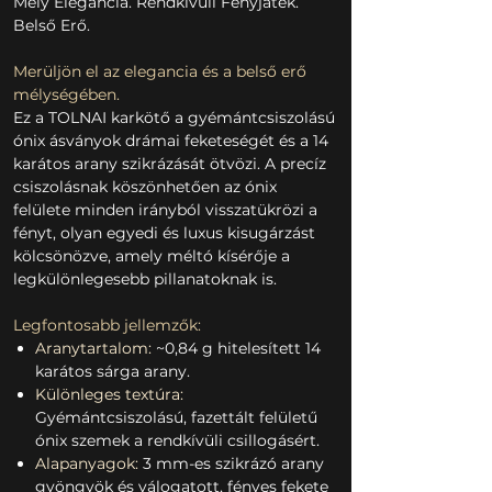
Mély Elegancia. Rendkívüli Fényjáték.
Belső Erő.
Merüljön el az elegancia és a belső erő
mélységében.
Ez a TOLNAI karkötő a gyémántcsiszolású
ónix ásványok drámai feketeségét és a 14
karátos arany szikrázását ötvözi. A precíz
csiszolásnak köszönhetően az ónix
felülete minden irányból visszatükrözi a
fényt, olyan egyedi és luxus kisugárzást
kölcsönözve, amely méltó kísérője a
legkülönlegesebb pillanatoknak is.
Legfontosabb jellemzők:
Aranytartalom:
~0,84 g hitelesített 14
karátos sárga arany.
Különleges textúra:
Gyémántcsiszolású, fazettált felületű
ónix szemek a rendkívüli csillogásért.
Alapanyagok:
3 mm-es szikrázó arany
gyöngyök és válogatott, fényes fekete