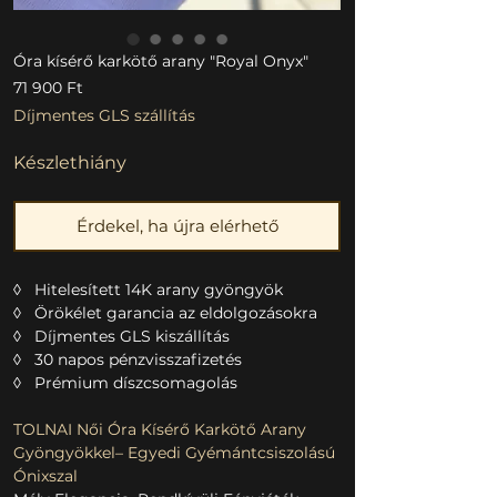
Óra kísérő karkötő arany "Royal Onyx"
Ár
71 900 Ft
Díjmentes GLS szállítás
Készlethiány
Érdekel, ha újra elérhető
◊ Hitelesített 14K arany gyöngyök
◊ Örökélet garancia az eldolgozásokra
◊ Díjmentes GLS kiszállítás
◊ 30 napos pénzvisszafizetés
◊ Prémium díszcsomagolás
TOLNAI Női Óra Kísérő Karkötő Arany
Gyöngyökkel– Egyedi Gyémántcsiszolású
Ónixszal