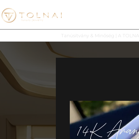
Tanúsítvány & Minőség | A TOLNA