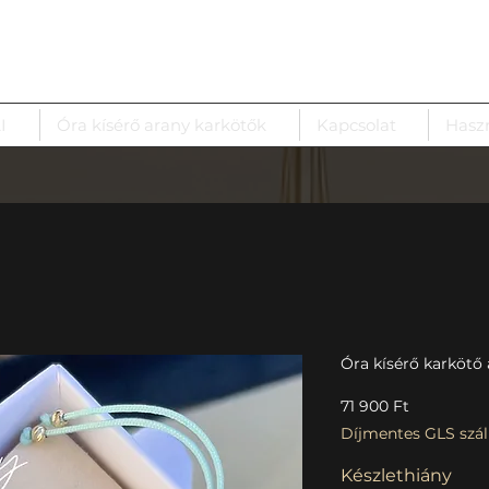
I
Óra kísérő arany karkötők
Kapcsolat
Hasz
Óra kísérő karkötő
Ár
71 900 Ft
Díjmentes GLS száll
Készlethiány