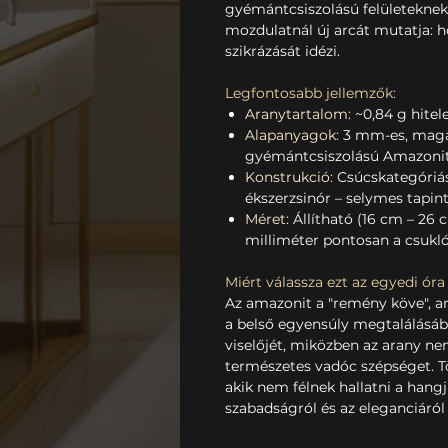
gyémántcsiszolású felületekne
mozdulatnál új arcát mutatja: h
szikrázását idézi.
Legfontosabb jellemzők:
Aranytartalom:
~0,84 g hitel
Alapanyagok:
3 mm-es, magas
gyémántcsiszolású Amazonit 
Konstrukció:
Csúcskategóriás
ékszerzsinór – selymes tapint
Méret:
Állítható (16 cm – 26
milliméter pontosan a csukló
Miért válassza ezt az egyedi óra
Az amazonit a "remény köve", am
a belső egyensúly megtalálásában
viselőjét, miközben az arany ne
természetes vadóc szépséget. T
akik nem félnek hallatni a hangju
szabadságról és az eleganciáról 