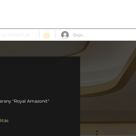
nos tartalmak
Bejelentkezés
 arany "Royal Amazonit"
ítás