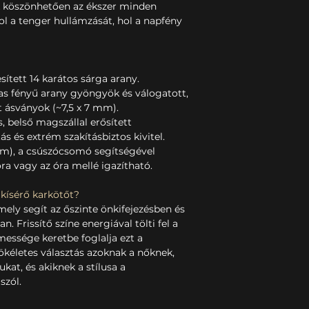
k köszönhetően az ékszer minden
ol a tenger hullámzását, hol a napfény
esített 14 karátos sárga arany.
 fényű arany gyöngyök és válogatott,
ásványok (~7,5 x 7 mm).
, belső magszállal erősített
ás és extrém szakításbiztos kivitel.
 cm), a csúszócsomó segítségével
ra vagy az óra mellé igazítható.
 kísérő karkötőt?
ely segít az őszinte önkifejezésben és
. Frissítő színe energiával tölti fel a
messége keretbe foglalja ezt a
ökéletes választás azoknak a nőknek,
kat, és akiknek a stílusa a
szól.