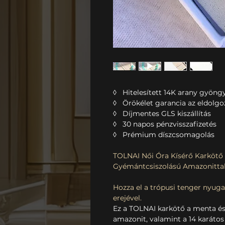
◊ Hitelesített 14K arany gyöng
◊ Örökélet garancia az eldolgo
◊ Díjmentes GLS kiszállítás
◊ 30 napos pénzvisszafizetés
◊ Prémium díszcsomagolás
TOLNAI Női Óra Kísérő Karkötő
Gyémántcsiszolású Amazonitta
Hozza el a trópusi tenger nyuga
erejével.
Ez a TOLNAI karkötő a menta és 
amazonit, valamint a 14 karátos