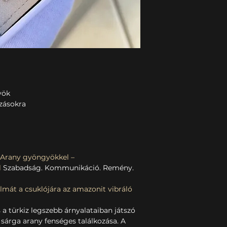
yök
zásokra
 Arany gyöngyökkel –
l
Szabadság. Kommunikáció. Remény.
lmát a csuklójára az amazonit vibráló
a türkiz legszebb árnyalataiban játszó
 sárga arany fenséges találkozása. A